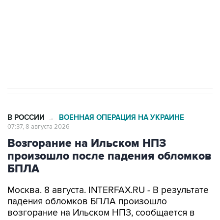
Социальная реклама, АНО «Национальные приоритеты».
ИНН 7725383515 Erid: F7NfYUJCUneVdwcydK6A
Кабмин РФ разрешил до 1 июля 2027 года
импорт, выпуск и обращение бензина Евро 2,
Евро 3, Евро 4
В РОССИИ
ВОЕННАЯ ОПЕРАЦИЯ НА УКРАИНЕ
→
07:37, 8 августа 2026
Возгорание на Ильском НПЗ
произошло после падения обломков
БПЛА
Москва. 8 августа. INTERFAX.RU - В результате
падения обломков БПЛА произошло
возгорание на Ильском НПЗ, сообщается в