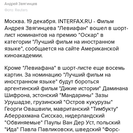
Андрей Звягинцев
Фото: Reuters
Москва. 19 декабря. INTERFAX.RU - Фильм
Андрея Звягинцева "Левиафан" вошел в шорт-
лист номинантов на премию "Оскар" в
категории "Лучший фильм на иностранном
языке", сообщается на сайте Американской
киноакадемии.
Кроме "Левиафана" в шорт-листе еще восемь
картин. За номинацию "Лучший фильм на
иностранном языке" будут бороться
аргентинский фильм "Дикие истории" Даминана
Шифрона, эстонский "Мандарины" Зазы
Урушадзе, грузинский "Остров кукурузы"
Георги Овашвили, мавританский "Тимбукту"
Аберрахмана Сисскао, нидерландский
"Обвиняемые" Паулы Ван Дер Уст, польский
"Ида" Павла Павликовски, шведский "Форс-