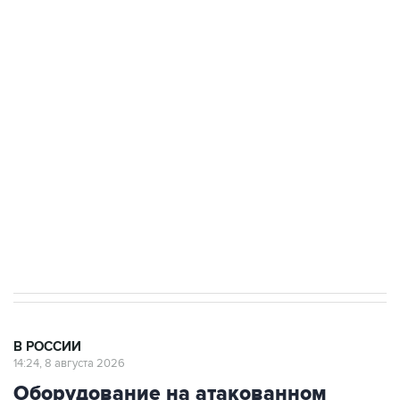
ФСБ сообщила о задержании в Приморье
подростков, готовивших теракт на объекте
Росгвардии
Беспилотные технологии и ИИ на службе у
электросетевых объектов и агрокомплексов
Социальная реклама, АНО «Национальные приоритеты».
ИНН 7725383515 Erid: F7NfYUJCUneVdwcydK6A
Кабмин РФ разрешил до 1 июля 2027 года
импорт, выпуск и обращение бензина Евро 2,
Евро 3, Евро 4
В РОССИИ
14:24, 8 августа 2026
Оборудование на атакованном