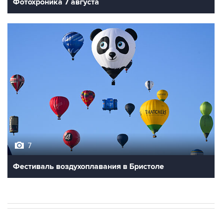
Фотохроника 7 августа
7
Фестиваль воздухоплавания в Бристоле