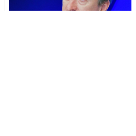
22 июля, 13:33
В ЮНЕСКО обеспокоены повреждениями в древнем
ливанском городе Тир от ударов Израиля