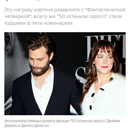
Эту награду картина разделила с "Фантастической
четверкой"; всего же "50 оттенков серого" стали
худшими в пяти номинациях
Исполнители главных ролей в фильме "50 оттенков серого" Джейми
Дорнан и Дакота Джонсон