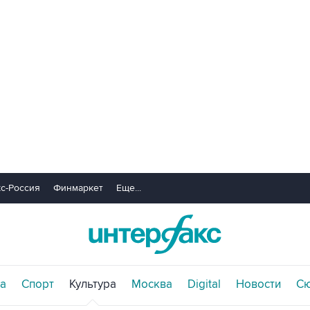
с-Россия
Финмаркет
Еще...
а
Спорт
Культура
Москва
Digital
Новости
С