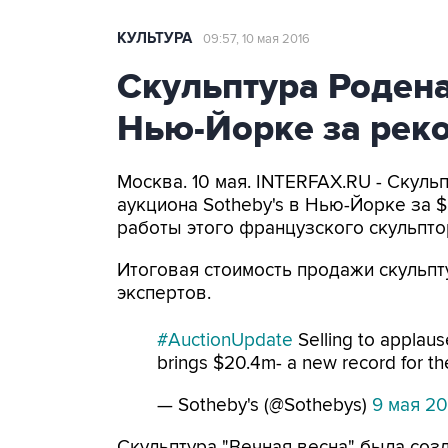
КУЛЬТУРА
09:57, 10 мая 2016
Скульптура Родена
Нью-Йорке за рек
Москва. 10 мая. INTERFAX.RU - Скуль
аукциона Sotheby's в Нью-Йорке за $
работы этого французского скульпт
Итоговая стоимость продажи скульпт
экспертов.
#AuctionUpdate
Selling to applaus
brings $20.4m- a new record for the
— Sotheby's (@Sothebys)
9 мая 201
Скульптура "Вечная весна" была созд