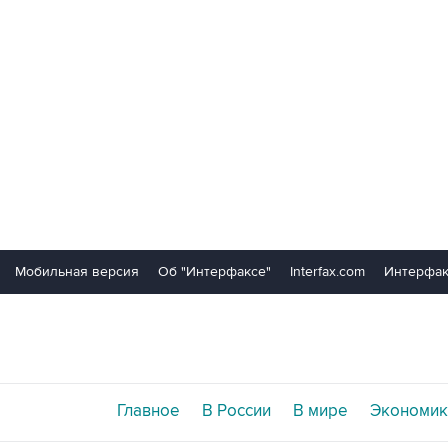
Мобильная версия
Об "Интерфаксе"
Interfax.com
Интерфак
Главное
В России
В мире
Экономик