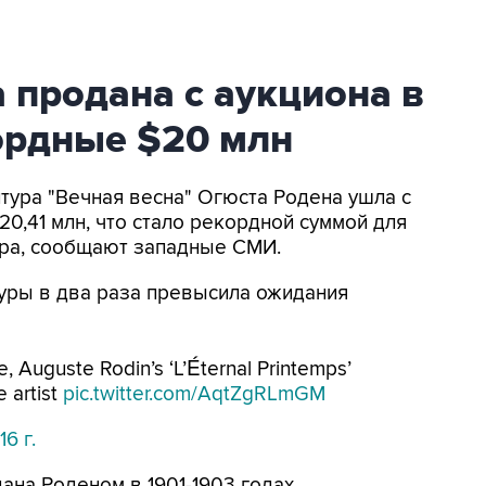
 продана с аукциона в
ордные $20 млн
птура "Вечная весна" Огюста Родена ушла с
20,41 млн, что стало рекордной суммой для
ора, сообщают западные СМИ.
уры в два раза превысила ожидания
e, Auguste Rodin’s ‘L’Éternal Printemps’
 artist
pic.twitter.com/AqtZgRLmGM
6 г.
ана Роденом в 1901-1903 годах.