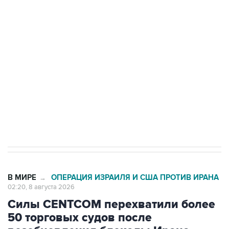
Росгвардии
Беспилотные технологии и ИИ на службе у
электросетевых объектов и агрокомплексов
Социальная реклама, АНО «Национальные приоритеты».
ИНН 7725383515 Erid: F7NfYUJCUneVdwcydK6A
Кабмин РФ разрешил до 1 июля 2027 года
импорт, выпуск и обращение бензина Евро 2,
Евро 3, Евро 4
В МИРЕ
ОПЕРАЦИЯ ИЗРАИЛЯ И США ПРОТИВ ИРАНА
→
02:20, 8 августа 2026
Силы CENTCOM перехватили более
50 торговых судов после