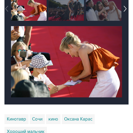
Кинотавр
Сочи
кино
Оксана Карас
Хороший мальчик