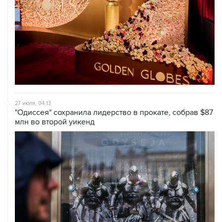
27 июля, 04:13
"Одиссея" сохранила лидерство в прокате, собрав $87
млн во второй уикенд