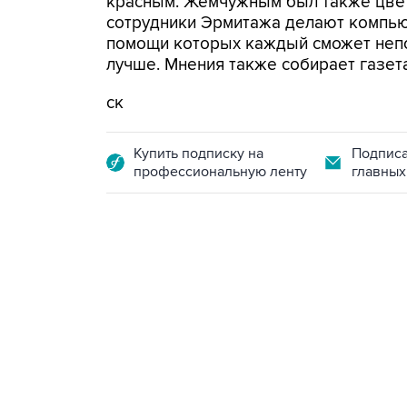
красным. Жемчужным был также цвет
сотрудники Эрмитажа делают компью
помощи которых каждый сможет непос
лучше. Мнения также собирает газета
ск
Купить подписку на
Подписа
профессиональную ленту
главных