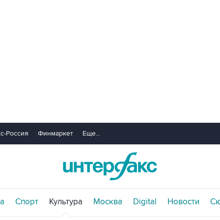
с-Россия
Финмаркет
Еще...
а
Спорт
Культура
Москва
Digital
Новости
С