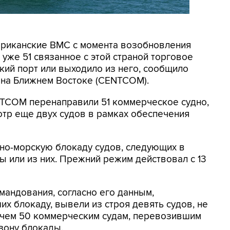
мериканские ВМС с момента возобновления
уже 51 связанное с этой страной торговое
кий порт или выходило из него, сообщило
на Ближнем Востоке (CENTCOM).
NTCOM перенаправили 51 коммерческое судно,
отр еще двух судов в рамках обеспечения
но-морскую блокаду судов, следующих в
 или из них. Прежний режим действовал с 13
мандования, согласно его данным,
х блокаду, вывели из строя девять судов, не
 чем 50 коммерческим судам, перевозившим
зону блокады.