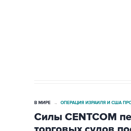
теракт на объекте Росгвардии
Беспилотные технологии и ИИ н
агрокомплексов
Социальная реклама, АНО «Национальные приоритеты».
И
Кабмин РФ разрешил до 1 июля 
бензина Евро 2, Евро 3, Евро 4
В МИРЕ
ОПЕРАЦИЯ ИЗРАИЛЯ И США ПР
→
Силы CENTCOM пер
торговых судов п