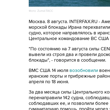
Фото: Zuma\ТАСС
Москва. 8 августа. INTERFAX.RU - А
морской блокады Ирана перехватили 
судно, которое направлялось в иранс
Центральное командование ВС США 
"По состоянию на 7 августа силы CE
вывели из строя два и провели досм
блокады", - говорится в сообщении.
ВМС США 14 июля
возобновили
воен
иранские порты и прибрежные районы
апреля по 18 июня.
За два месяца силы Центрального ко
перенаправили 142 судна, соблюдавши
соблюдавших ее, и позволили более
гуманитарную помощь, пройти через 