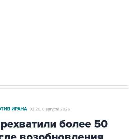
а службе у электросетевых объектов и
НН 7725383515 Erid: F7NfYUJCUneVdwcydK6A
2027 года импорт, выпуск и обращение
ОТИВ ИРАНА
02:20, 8 августа 2026
ехватили более 50
осле возобновления