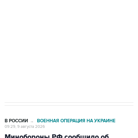
Промышленное предприятие в Самарской
области подверглось атаке БПЛА
Беспилотные технологии и ИИ на службе у
электросетевых объектов и агрокомплексов
Социальная реклама, АНО «Национальные приоритеты».
ИНН 7725383515 Erid: F7NfYUJCUneVdwcydK6A
Кабмин РФ разрешил до 1 июля 2027 года
импорт, выпуск и обращение бензина Евро 2,
Евро 3, Евро 4
В РОССИИ
ВОЕННАЯ ОПЕРАЦИЯ НА УКРАИНЕ
→
09:29, 9 августа 2026
Минобороны РФ сообщило об