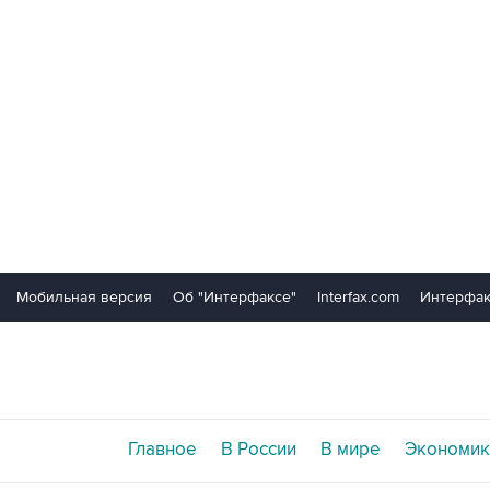
Мобильная версия
Об "Интерфаксе"
Interfax.com
Интерфак
Главное
В России
В мире
Экономик