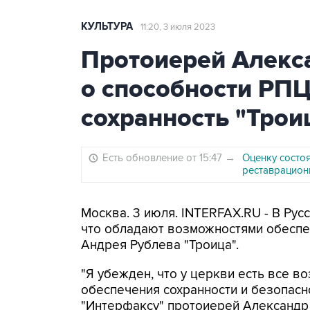
КУЛЬТУРА
11:20, 3 июля 2023
Протоиерей Алекс
о способности РПЦ
сохранность "Трои
Есть обновление от 15:47
→
Оценку состо
реставрацион
Москва. 3 июля. INTERFAX.RU - В Рус
что обладают возможностями обеспеч
Андрея Рублева "Троица".
"Я убежден, что у церкви есть все 
обеспечения сохранности и безопасн
"Интерфаксу" протоиерей Александр