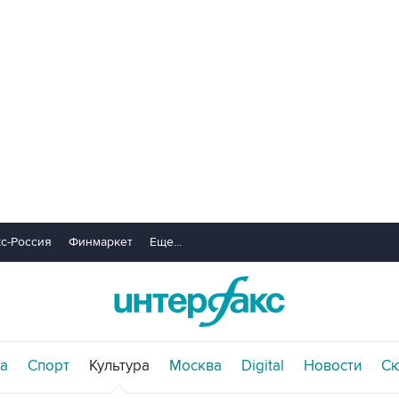
с-Россия
Финмаркет
Еще...
а
Спорт
Культура
Москва
Digital
Новости
С