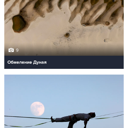
9
Обмеление Дуная