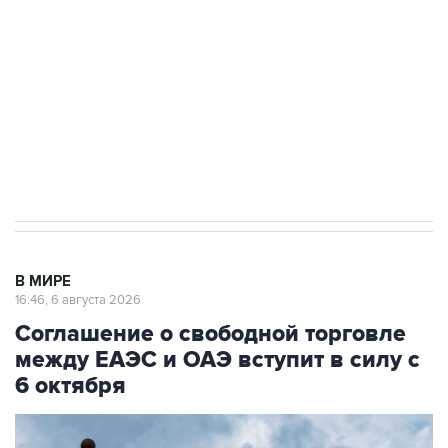
Как российские медицинские технологии
выходят на мировые рынки
Социальная реклама, АНО «Национальные приоритеты».
ИНН 7725383515 Erid: F7NfYUJCUneVdTRF8PRs
Трамп заявил, что переговоры с Ираном
начнутся в понедельник
В МИРЕ
16:46, 6 августа 2026
Соглашение о свободной торговле
между ЕАЭС и ОАЭ вступит в силу с
6 октября