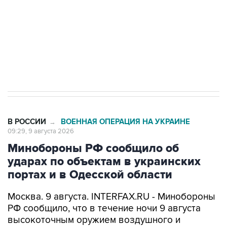
Социальная реклама, АНО «Национальные приоритеты».
ИНН 7725383515 Erid: F7NfYUJCUneVdwcydK6A
Кабмин РФ разрешил до 1 июля 2027 года
импорт, выпуск и обращение бензина Евро 2,
Евро 3, Евро 4
В РОССИИ
ВОЕННАЯ ОПЕРАЦИЯ НА УКРАИНЕ
→
09:29, 9 августа 2026
Минобороны РФ сообщило об
ударах по объектам в украинских
портах и в Одесской области
Москва. 9 августа. INTERFAX.RU - Минобороны
РФ сообщило, что в течение ночи 9 августа
высокоточным оружием воздушного и