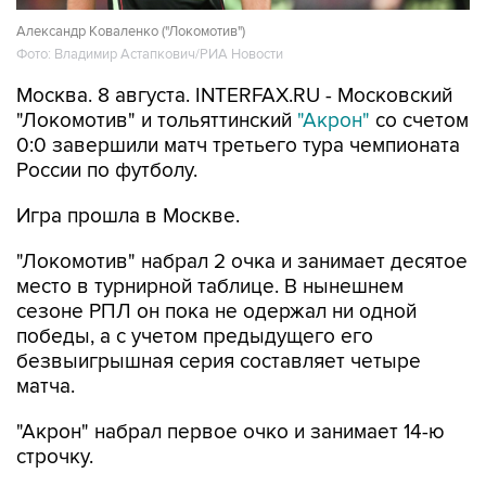
Александр Коваленко ("Локомотив")
Фото: Владимир Астапкович/РИА Новости
Москва. 8 августа. INTERFAX.RU - Московский
"Локомотив" и тольяттинский
"Акрон"
со счетом
0:0 завершили матч третьего тура чемпионата
России по футболу.
Игра прошла в Москве.
"Локомотив" набрал 2 очка и занимает десятое
место в турнирной таблице. В нынешнем
сезоне РПЛ он пока не одержал ни одной
победы, а с учетом предыдущего его
безвыигрышная серия составляет четыре
матча.
"Акрон" набрал первое очко и занимает 14-ю
строчку.