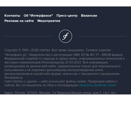
Контакты
Об "Интерфаксе"
Пресс-центр
Вакансии
Реклама на сайте
Мероприятия
Copyright © 1991—2026 Interfax. Все права защищены. Сетевое издание
"Интерфакс.ру". Свидетельство о регистрации СМИ ЭЛ № ФС 77 - 84928 выдано
Федеральной службой по надзору в сфере связи, информационных технологий и
массовых коммуникаций (Роскомнадзор) 21.03.2023. Вся информация,
размещенная на данном веб-сайте, предназначена только для персонального
пользования и не подлежит дальнейшему воспроизведению и/или
распространению в какой-либо форме, иначе как с письменного разрешения
Интерфакса.
Сайт Interfax.ru (далее – сайт) использует файлы cookie. Продолжая работу с
сайтом, Вы соглашаетесь на сбор и последующую
обработку файлов cookie
.
Адрес: Россия, 127006, Москва, 1-я Тверская-Ямская улица, дом 2, стр.1, тел.:
+7 (499) 250-98-40
, факс:
+7 (499) 250-97-27
Продукты информационной группы
"Интерфакс"
Информация о компаниях, товарах и людях
СПАРК
X-Compliance