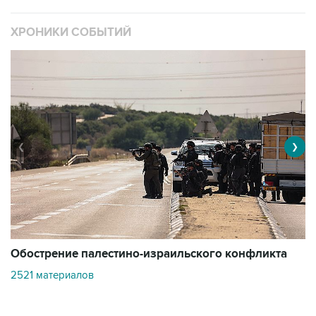
ХРОНИКИ СОБЫТИЙ
❮
❯
Обострение палестино-израильского конфликта
О
2521 материалов
3