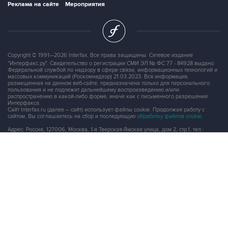
Реклама на сайте
Мероприятия
Copyright © 1991—2026 Interfax. Все права защищены. Сетевое издание
"Интерфакс.ру". Свидетельство о регистрации СМИ ЭЛ № ФС 77 - 84928 выдано
Федеральной службой по надзору в сфере связи, информационных технологий и
массовых коммуникаций (Роскомнадзор) 21.03.2023. Вся информация,
размещенная на данном веб-сайте, предназначена только для персонального
пользования и не подлежит дальнейшему воспроизведению и/или
распространению в какой-либо форме, иначе как с письменного разрешения
Интерфакса.
Сайт Interfax.ru (далее – сайт) использует файлы cookie. Продолжая работу с
сайтом, Вы соглашаетесь на сбор и последующую
обработку файлов cookie
.
Адрес: Россия, 127006, Москва, 1-я Тверская-Ямская улица, дом 2, стр.1, тел.:
+7 (499) 250-98-40
, факс:
+7 (499) 250-97-27
Продукты информационной группы
"Интерфакс"
Информация о компаниях, товарах и людях
СПАРК
X-Compliance
СКАУТ
Маркер
АСТРА