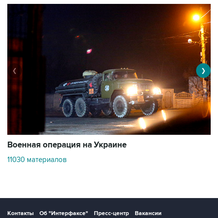
❮
❯
Военная операция на Украине
О
11030 материалов
3
Контакты
Об "Интерфаксе"
Пресс-центр
Вакансии