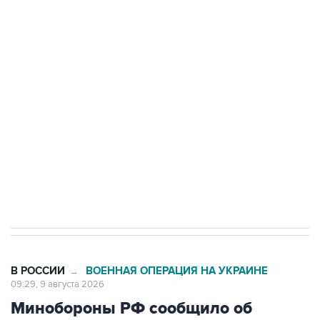
Промышленное предприятие в Самарской
области подверглось атаке БПЛА
Беспилотные технологии и ИИ на службе у
электросетевых объектов и агрокомплексов
Социальная реклама, АНО «Национальные приоритеты».
ИНН 7725383515 Erid: F7NfYUJCUneVdwcydK6A
Кабмин РФ разрешил до 1 июля 2027 года
импорт, выпуск и обращение бензина Евро 2,
Евро 3, Евро 4
В РОССИИ
ВОЕННАЯ ОПЕРАЦИЯ НА УКРАИНЕ
→
09:29, 9 августа 2026
Минобороны РФ сообщило об