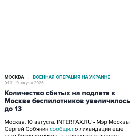
ИНН 7725383515 Erid: F7NfYUJCUneVdwcydK6A
Путин вывел "Шереметьево" из
стратегического списка с целью снять
препятствие для приватизации
МОСКВА
ВОЕННАЯ ОПЕРАЦИЯ НА УКРАИНЕ
→
04:31, 10 августа 2026
Количество сбитых на подлете к
Москве беспилотников увеличилось
до 13
Москва. 10 августа. INTERFAX.RU - Мэр Москвы
Сергей Собянин
сообщил
о ликвидации еще
пяти беспилотников, пытавшихся атаковать
столицу.