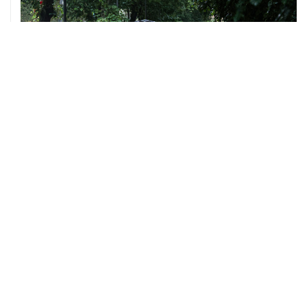
06 августа, 09:59
Количество сбитых на подлете к Москве БПЛА
выросло до восьми
05 августа, 16:15
В Домодедово проверят состояние водных объектов
после повреждения склада бытовой химии
05 августа, 11:52
Собянин считает ненужным переводить экономику на
военные рельсы