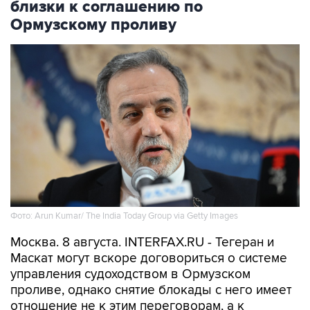
близки к соглашению по
Ормузскому проливу
Фото: Arun Kumar/ The India Today Group via Getty Images
Москва. 8 августа. INTERFAX.RU - Тегеран и
Маскат могут вскоре договориться о системе
управления судоходством в Ормузском
проливе, однако снятие блокады с него имеет
отношение не к этим переговорам, а к