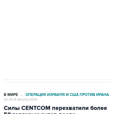
подростков, готовивших теракт на объекте
Росгвардии
Беспилотные технологии и ИИ на службе у
электросетевых объектов и агрокомплексов
Социальная реклама, АНО «Национальные приоритеты».
ИНН 7725383515 Erid: F7NfYUJCUneVdwcydK6A
Кабмин РФ разрешил до 1 июля 2027 года
импорт, выпуск и обращение бензина Евро 2,
Евро 3, Евро 4
В МИРЕ
ОПЕРАЦИЯ ИЗРАИЛЯ И США ПРОТИВ ИРАНА
→
02:20, 8 августа 2026
Силы CENTCOM перехватили более