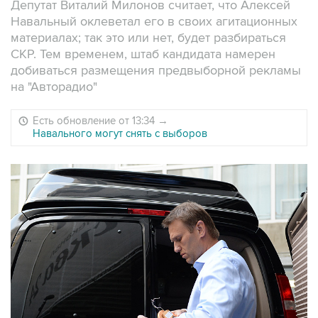
Депутат Виталий Милонов считает, что Алексей
Навальный оклеветал его в своих агитационных
материалах; так это или нет, будет разбираться
СКР. Тем временем, штаб кандидата намерен
добиваться размещения предвыборной рекламы
на "Авторадио"
Есть обновление от 13:34
→
Навального могут снять с выборов