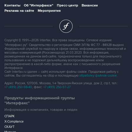
Контакты
Об "Интерфаксе"
Пресс-центр
Вакансии
Реклама на сайте
Мероприятия
Copyright © 1991—2026 Interfax. Все права защищены. Сетевое издание
"Интерфакс.ру". Свидетельство о регистрации СМИ ЭЛ № ФС 77 - 84928 выдано
Федеральной службой по надзору в сфере связи, информационных технологий и
массовых коммуникаций (Роскомнадзор) 21.03.2023. Вся информация,
размещенная на данном веб-сайте, предназначена только для персонального
пользования и не подлежит дальнейшему воспроизведению и/или
распространению в какой-либо форме, иначе как с письменного разрешения
Интерфакса.
Сайт Interfax.ru (далее – сайт) использует файлы cookie. Продолжая работу с
сайтом, Вы соглашаетесь на сбор и последующую
обработку файлов cookie
.
Адрес: Россия, 127006, Москва, 1-я Тверская-Ямская улица, дом 2, стр.1, тел.:
+7 (499) 250-98-40
, факс:
+7 (499) 250-97-27
Продукты информационной группы
"Интерфакс"
Информация о компаниях, товарах и людях
СПАРК
X-Compliance
СКАУТ