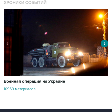
ХРОНИКИ СОБЫТИЙ
❮
❯
Военная операция на Украине
О
10969 материалов
3