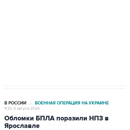
Путин сообщил о решении сосредоточить в
одних руках все службы тыла Минобороны
Как российские медицинские технологии
выходят на мировые рынки
Социальная реклама, АНО «Национальные приоритеты».
ИНН 7725383515 Erid: F7NfYUJCUneVdTRF8PRs
Трамп заявил, что переговоры с Ираном
начнутся в понедельник
В РОССИИ
ВОЕННАЯ ОПЕРАЦИЯ НА УКРАИНЕ
→
11:32, 6 августа 2026
Обломки БПЛА поразили НПЗ в
Ярославле