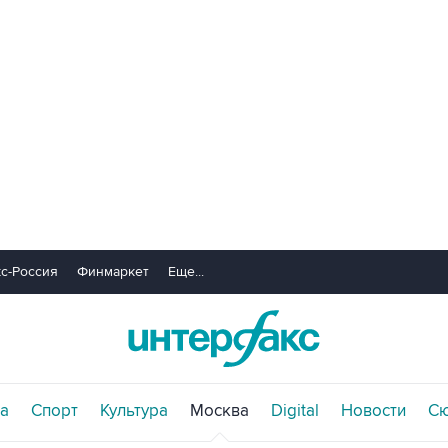
с-Россия
Финмаркет
Еще...
а
Спорт
Культура
Москва
Digital
Новости
С