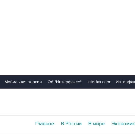
Мобильная версия
Об "Интерфаксе"
Interfax.com
Интерфак
Главное
В России
В мире
Экономик