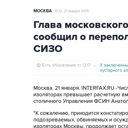
МОСКВА
11:33, 21 января 2015
Глава московског
сообщил о перепо
СИЗО
Есть обновление от 12:17
→
У заключенны
кустарного а
Москва. 21 января. INTERFAX.RU -Чи
изоляторах превышает расчетную вме
столичного Управления ФСИН Анатол
"К сожалению, приходится констатиро
подозреваемых, обвиняемых и осужд
изоляторах Москвы, продолжает остав