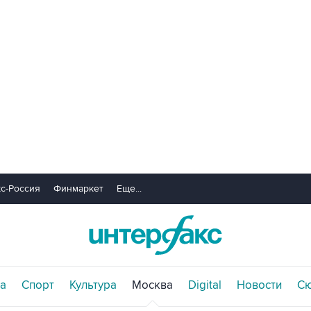
с-Россия
Финмаркет
Еще...
а
Спорт
Культура
Москва
Digital
Новости
С