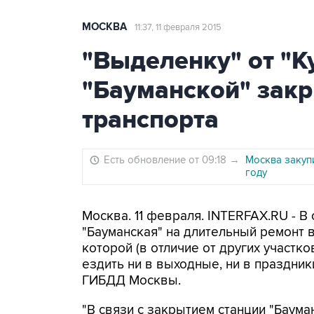
МОСКВА
11:37, 11 февраля 2015
"Выделенку" от "К
"Бауманской" зак
транспорта
Есть обновление от 09:18
→
Москва закуп
году
Москва. 11 февраля. INTERFAX.RU - В
"Бауманская" на длительный ремонт 
которой (в отличие от других участ
ездить ни в выходные, ни в праздни
ГИБДД Москвы.
"В связи с закрытием станции "Баум