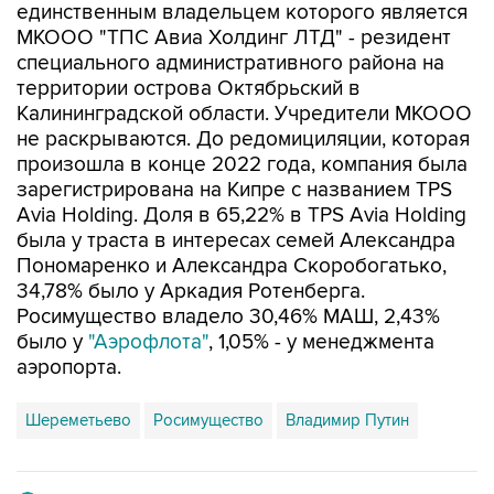
единственным владельцем которого является
МКООО "ТПС Авиа Холдинг ЛТД" - резидент
специального административного района на
территории острова Октябрьский в
Калининградской области. Учредители МКООО
не раскрываются. До редомициляции, которая
произошла в конце 2022 года, компания была
зарегистрирована на Кипре с названием TPS
Avia Holding. Доля в 65,22% в TPS Avia Holding
была у траста в интересах семей Александра
Пономаренко и Александра Скоробогатько,
34,78% было у Аркадия Ротенберга.
Росимущество владело 30,46% МАШ, 2,43%
было у
"Аэрофлота"
, 1,05% - у менеджмента
аэропорта.
Шереметьево
Росимущество
Владимир Путин