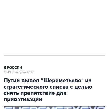
Как российские медицинские технологии
выходят на мировые рынки
Социальная реклама, АНО «Национальные приоритеты».
ИНН 7725383515 Erid: F7NfYUJCUneVdTRF8PRs
Аксенов сообщил о четвертом погибшем в
результате атаки ВСУ на Крым
В РОССИИ
18:40, 6 августа 2026
Путин вывел "Шереметьево" из
стратегического списка с целью
снять препятствие для
приватизации