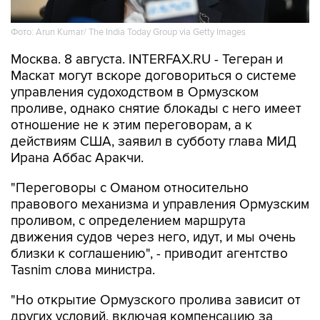
Фото: Arun Kumar/ The India Today Group via Getty Images
Москва. 8 августа. INTERFAX.RU - Тегеран и
Маскат могут вскоре договориться о системе
управления судоходством в Ормузском
проливе, однако снятие блокады с него имеет
отношение не к этим переговорам, а к
действиям США, заявил в субботу глава МИД
Ирана Аббас Аракчи.
"Переговоры с Оманом относительно
правового механизма и управления Ормузским
проливом, с определением маршрута
движения судов через него, идут, и мы очень
близки к соглашению", - приводит агентство
Tasnim слова министра.
"Но открытие Ормузского пролива зависит от
других условий, включая компенсацию за