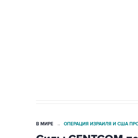
ФСБ сообщила о задержании в 
теракт на объекте Росгвардии
Беспилотные технологии и ИИ н
агрокомплексов
Социальная реклама, АНО «Национальные приоритеты».
И
Кабмин РФ разрешил до 1 июля 
бензина Евро 2, Евро 3, Евро 4
В МИРЕ
ОПЕРАЦИЯ ИЗРАИЛЯ И США ПР
→