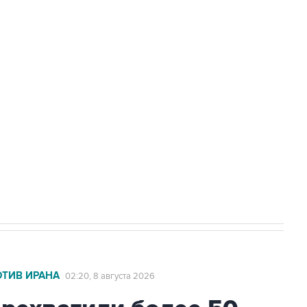
Приморье подростков, готовивших
а службе у электросетевых объектов и
НН 7725383515 Erid: F7NfYUJCUneVdwcydK6A
2027 года импорт, выпуск и обращение
ОТИВ ИРАНА
02:20, 8 августа 2026