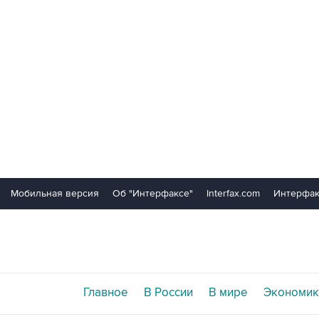
Мобильная версия
Об "Интерфаксе"
Interfax.com
Интерфак
Главное
В России
В мире
Экономик