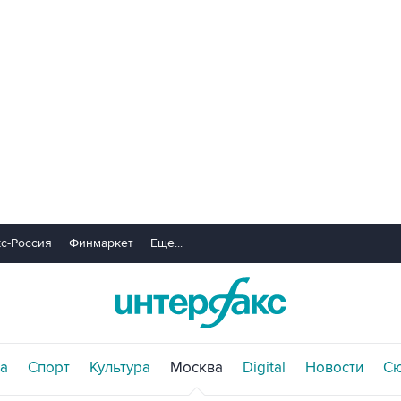
с-Россия
Финмаркет
Еще...
а
Спорт
Культура
Москва
Digital
Новости
С