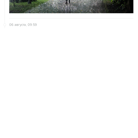
06 августа, 09:59
Количество сбитых на подлете к Москве БПЛА
выросло до восьми
05 августа, 16:15
В Домодедово проверят состояние водных объектов
после повреждения склада бытовой химии
05 августа, 11:52
Собянин считает ненужным переводить экономику на
военные рельсы