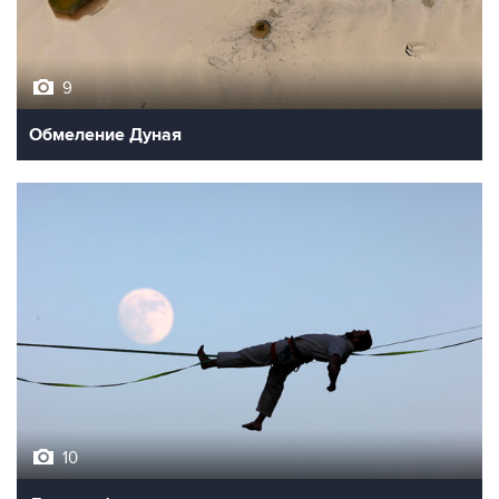
9
Обмеление Дуная
10