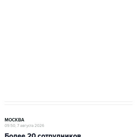
ФСБ сообщила о задержании в Приморье
подростков, готовивших теракт на объекте
Росгвардии
Беспилотные технологии и ИИ на службе у
электросетевых объектов и агрокомплексов
Социальная реклама, АНО «Национальные приоритеты».
ИНН 7725383515 Erid: F7NfYUJCUneVdwcydK6A
Аксенов сообщил о четвертом погибшем в
результате атаки ВСУ на Крым
МОСКВА
09:50, 7 августа 2026
Более 20 сотрудников