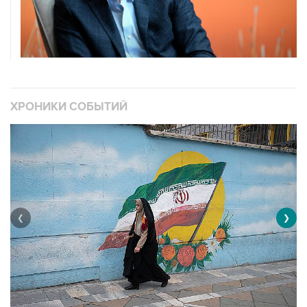
ХРОНИКИ СОБЫТИЙ
❮
❯