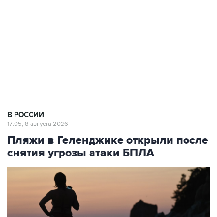
Социальная реклама, АНО «Национальные приоритеты».
ИНН 7725383515 Erid: F7NfYUJCUneVdwcydK6A
Кабмин РФ разрешил до 1 июля 2027 года
импорт, выпуск и обращение бензина Евро 2,
Евро 3, Евро 4
В РОССИИ
17:05, 8 августа 2026
Пляжи в Геленджике открыли после
снятия угрозы атаки БПЛА