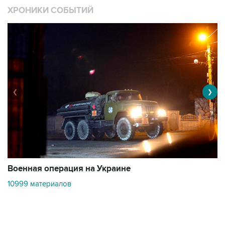
ХРОНИКИ СОБЫТИЙ
❮
❯
Военная операция на Украине
О
10999 материалов
3