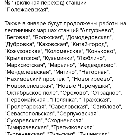
№ 1 (включая переход) станции
"Полежаевская".
Также в январе будут продолжены работы на
лестничных маршах станций "Алтуфьево",
"Беговая", "Волжская", "Домодедовская",
"Дубровка", "Каховская", "Китай-город",
"Кожуховская", "Коломенская", "Коньково",
"Крылатское", "Кузьминки", "Люблино",
"Марксистская", "Марьино", "Медведково",
"Менделеевская", "Митино", "Нагорная",
"Нахимовский проспект", "Новогиреево",
"Новоясеневская", "Новые Черемушки",
"Октябрьское поле", "Орехово", "Отрадное",
"Первомайская", "Полянка", "Пражская",
"Пролетарская", "Савеловская", "Свиблово",
"Севастопольская", "Серпуховская",
"Сухаревская", "Сходненская",
"Тимирязевская", "Третьяковская",
"Тургеневская", "Тульская", "Тушинская",