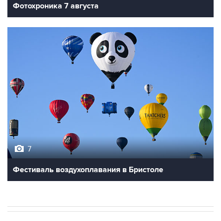
Фотохроника 7 августа
7
Фестиваль воздухоплавания в Бристоле