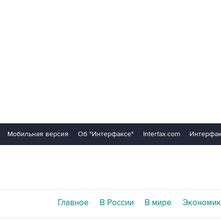
Мобильная версия
Об "Интерфаксе"
Interfax.com
Интерфак
Главное
В России
В мире
Экономик