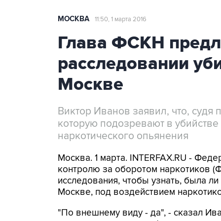
МОСКВА
11:50, 1 марта 2016
Глава ФСКН пред
расследовании уби
Москве
Виктор Иванов заявил, что, судя
которую подозревают в убийстве 
наркотического опьянения
Москва. 1 марта. INTERFAX.RU - Фед
контролю за оборотом наркотиков (
исследования, чтобы узнать, была ли
Москве, под воздействием наркотик
"По внешнему виду - да", - сказал Ив