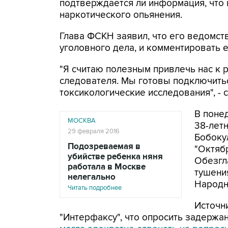
подтверждается ли информация, что 
наркотического опьянения.
Глава ФСКН заявил, что его ведомств
уголовного дела, и комментировать е
"Я считаю полезным привлечь нас к 
следователя. Мы готовы подключить
токсикологические исследования", -
В поне
МОСКВА
38-лет
29 февраля 2016
Бобокул
Подозреваемая в
"Октябр
убийстве ребенка няня
Обезгл
работала в Москве
тушени
нелегально
Народн
Читать подробнее
Источн
"Интерфаксу", что опросить задержа