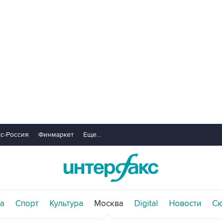
с-Россия
Финмаркет
Еще...
а
Спорт
Культура
Москва
Digital
Новости
С