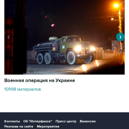
❮
❯
Военная операция на Украине
О
10998 материалов
3
Контакты
Об "Интерфаксе"
Пресс-центр
Вакансии
Реклама на сайте
Мероприятия