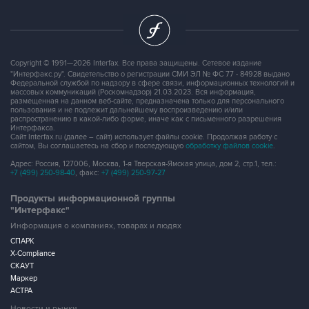
Copyright © 1991—2026 Interfax. Все права защищены. Сетевое издание
"Интерфакс.ру". Свидетельство о регистрации СМИ ЭЛ № ФС 77 - 84928 выдано
Федеральной службой по надзору в сфере связи, информационных технологий и
массовых коммуникаций (Роскомнадзор) 21.03.2023. Вся информация,
размещенная на данном веб-сайте, предназначена только для персонального
пользования и не подлежит дальнейшему воспроизведению и/или
распространению в какой-либо форме, иначе как с письменного разрешения
Интерфакса.
Сайт Interfax.ru (далее – сайт) использует файлы cookie. Продолжая работу с
сайтом, Вы соглашаетесь на сбор и последующую
обработку файлов cookie
.
Адрес: Россия, 127006, Москва, 1-я Тверская-Ямская улица, дом 2, стр.1, тел.:
+7 (499) 250-98-40
, факс:
+7 (499) 250-97-27
Продукты информационной группы
"Интерфакс"
Информация о компаниях, товарах и людях
СПАРК
X-Compliance
СКАУТ
Маркер
АСТРА
Новости и рынки