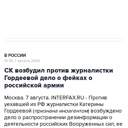
ИНН 7725383515 Erid: F7NfYUJCUneVdwcydK6A
Аксенов сообщил о четвертом погибшем в
результате атаки ВСУ на Крым
В РОССИИ
19:39, 7 августа 2026
СК возбудил против журналистки
Гордеевой дело о фейках о
российской армии
Москва. 7 августа. INTERFAX.RU - Против
уехавшей из РФ журналистки Катерины
Гордеевой (
признана иноагентом
) возбуждено
дело о распространении дезинформации о
деятельности российских Вооруженных сил, ее