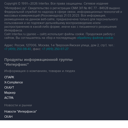
массовых коммуникаций (Роскомнадзор) 21.03.2023. Вся информация,
размещенная на данном веб-сайте, предназначена только для персонального
пользования и не подлежит дальнейшему воспроизведению и/или
распространению в какой-либо форме, иначе как с письменного разрешения
Интерфакса.
Сайт Interfax.ru (далее – сайт) использует файлы cookie. Продолжая работу с
сайтом, Вы соглашаетесь на сбор и последующую
обработку файлов cookie
.
Адрес: Россия, 127006, Москва, 1-я Тверская-Ямская улица, дом 2, стр.1, тел.:
+7 (499) 250-98-40
, факс:
+7 (499) 250-97-27
Продукты информационной группы
"Интерфакс"
Информация о компаниях, товарах и людях
СПАРК
X-Compliance
СКАУТ
Маркер
АСТРА
Новости и рынки
Новости "Интерфакса"
СКАН
RUDATA
Центр раскрытия корпоративной информации