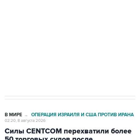
подростков, готовивших теракт на объекте
Росгвардии
Беспилотные технологии и ИИ на службе у
электросетевых объектов и агрокомплексов
Социальная реклама, АНО «Национальные приоритеты».
ИНН 7725383515 Erid: F7NfYUJCUneVdwcydK6A
Кабмин РФ разрешил до 1 июля 2027 года
импорт, выпуск и обращение бензина Евро 2,
Евро 3, Евро 4
В МИРЕ
ОПЕРАЦИЯ ИЗРАИЛЯ И США ПРОТИВ ИРАНА
→
02:20, 8 августа 2026
Силы CENTCOM перехватили более
50 торговых судов после