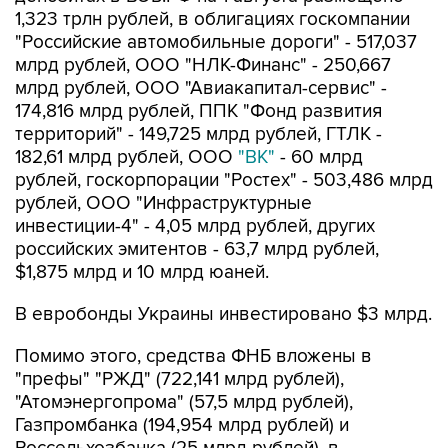
"Российские автомобильные дороги" - 517,037
млрд рублей, ООО "НЛК-Финанс" - 250,667
млрд рублей, ООО "Авиакапитал-сервис" -
174,816 млрд рублей, ППК "Фонд развития
территорий" - 149,725 млрд рублей, ГТЛК -
182,61 млрд рублей, ООО
"ВК"
- 60 млрд
рублей, госкорпорации "Ростех" - 503,486 млрд
рублей, ООО "Инфраструктурные
инвестиции-4" - 4,05 млрд рублей, других
российских эмитентов - 63,7 млрд рублей,
$1,875 млрд и 10 млрд юаней.
В евробонды Украины инвестировано $3 млрд.
Помимо этого, средства ФНБ вложены в
"префы" "РЖД" (722,141 млрд рублей),
"Атомэнергопрома" (57,5 млрд рублей),
Газпромбанка (194,954 млрд рублей) и
Россельхозбанка (25 млрд рублей), в
обыкновенные акции ПАО "ДОМ.РФ" (218,329