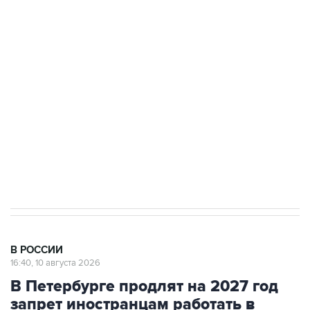
Беспилотные технологии и ИИ на службе у
электросетевых объектов и агрокомплексов
Социальная реклама, АНО «Национальные приоритеты».
ИНН 7725383515 Erid: F7NfYUJCUneVdwcydK6A
Путин вывел "Шереметьево" из
стратегического списка с целью снять
препятствие для приватизации
В РОССИИ
16:40, 10 августа 2026
В Петербурге продлят на 2027 год
запрет иностранцам работать в
такси и доставке