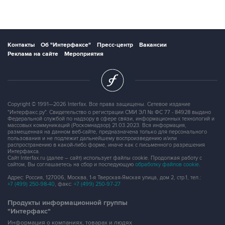
Контакты
Об "Интерфаксе"
Пресс-центр
Вакансии
Реклама на сайте
Мероприятия
Copyright © 1991—2026 Interfax. Все права защищены. Сетевое издание
"Интерфакс.ру". Свидетельство о регистрации СМИ ЭЛ № ФС 77 - 84928 выдано
Федеральной службой по надзору в сфере связи, информационных технологий и
массовых коммуникаций (Роскомнадзор) 21.03.2023. Вся информация,
размещенная на данном веб-сайте, предназначена только для персонального
пользования и не подлежит дальнейшему воспроизведению и/или
распространению в какой-либо форме, иначе как с письменного разрешения
Интерфакса.
Сайт Interfax.ru (далее – сайт) использует файлы cookie. Продолжая работу с
сайтом, Вы соглашаетесь на сбор и последующую
обработку файлов cookie
.
Адрес: Россия, 127006, Москва, 1-я Тверская-Ямская улица, дом 2, стр.1, тел.:
+7 (499) 250-98-40
, факс:
+7 (499) 250-97-27
Продукты информационной группы
"Интерфакс"
Информация о компаниях, товарах и людях