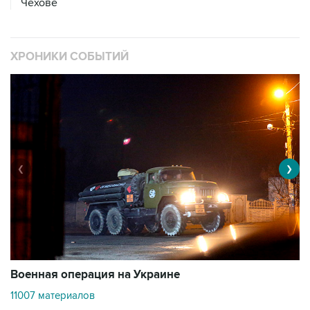
Чехове
ХРОНИКИ СОБЫТИЙ
❮
❯
Военная операция на Украине
О
11007 материалов
3