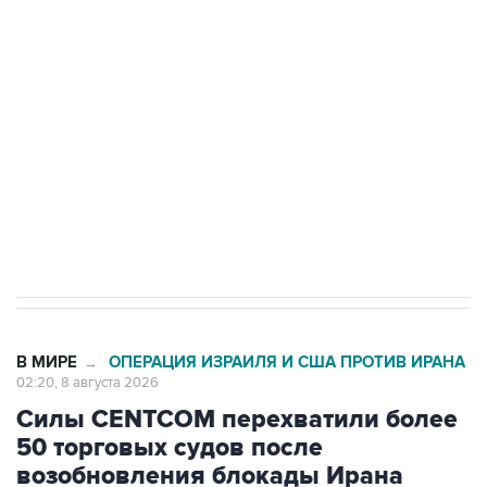
Росгвардии
Беспилотные технологии и ИИ на службе у
электросетевых объектов и агрокомплексов
Социальная реклама, АНО «Национальные приоритеты».
ИНН 7725383515 Erid: F7NfYUJCUneVdwcydK6A
Кабмин РФ разрешил до 1 июля 2027 года
импорт, выпуск и обращение бензина Евро 2,
Евро 3, Евро 4
В МИРЕ
ОПЕРАЦИЯ ИЗРАИЛЯ И США ПРОТИВ ИРАНА
→
02:20, 8 августа 2026
Силы CENTCOM перехватили более
50 торговых судов после
возобновления блокады Ирана