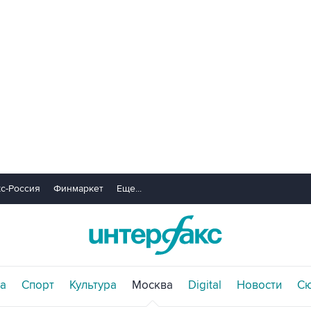
с-Россия
Финмаркет
Еще...
а
Спорт
Культура
Москва
Digital
Новости
С