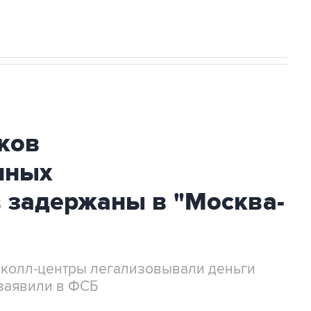
ков
нных
 задержаны в "Москва-
 колл-центры легализовывали деньги
заявили в ФСБ