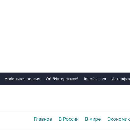
Мобильная версия
Об "Интерфаксе"
Interfax.com
Интерфак
Главное
В России
В мире
Экономик