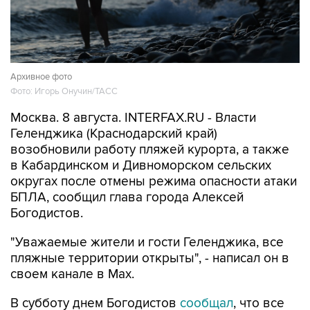
Архивное фото
Фото: Игорь Онучин/ТАСС
Москва. 8 августа. INTERFAX.RU - Власти
Геленджика (Краснодарский край)
возобновили работу пляжей курорта, а также
в Кабардинском и Дивноморском сельских
округах после отмены режима опасности атаки
БПЛА, сообщил глава города Алексей
Богодистов.
"Уважаемые жители и гости Геленджика, все
пляжные территории открыты", - написал он в
своем канале в Max.
В субботу днем Богодистов
сообщал
, что все
пляжи в Геленджике, Кабардинском и
Дивноморском сельских округах закрыты в