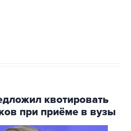
ехнологии выходят на мировые рынки
НН 7725383515 Erid: F7NfYUJCUneVdTRF8PRs
с Ираном начнутся в понедельник
дложил квотировать
ков при приёме в вузы