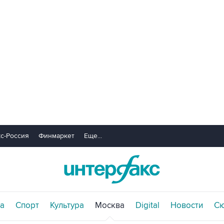
с-Россия
Финмаркет
Еще...
а
Спорт
Культура
Москва
Digital
Новости
С