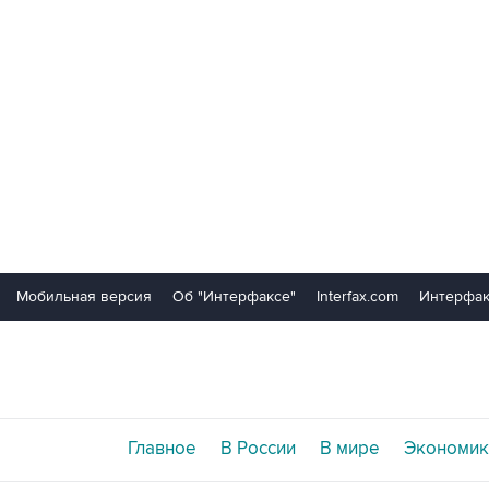
Мобильная версия
Об "Интерфаксе"
Interfax.com
Интерфак
Главное
В России
В мире
Экономик