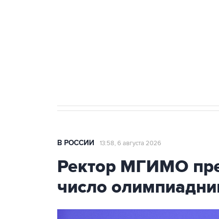
тыла Минобороны
Как российские медицинские т
Социальная реклама, АНО «Национальные приоритеты».
И
Трамп заявил, что переговоры 
В РОССИИ
13:58, 6 августа 2026
Ректор МГИМО пре
число олимпиадни