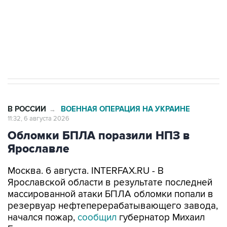
Социальная реклама, АНО «Национальные приоритеты».
ИНН 7725383515 Erid: F7NfYUJCUneVdTRF8PRs
Трамп заявил, что переговоры с Ираном
начнутся в понедельник
В РОССИИ
ВОЕННАЯ ОПЕРАЦИЯ НА УКРАИНЕ
→
11:32, 6 августа 2026
Обломки БПЛА поразили НПЗ в
Ярославле
Москва. 6 августа. INTERFAX.RU - В
Ярославской области в результате последней
массированной атаки БПЛА обломки попали в
резервуар нефтеперерабатывающего завода,
начался пожар,
сообщил
губернатор Михаил