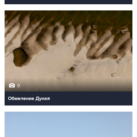
9
Обмеление Дуная