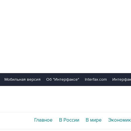
Мобильная версия
Об "Интерфаксе"
Interfax.com
Интерфак
Главное
В России
В мире
Экономик