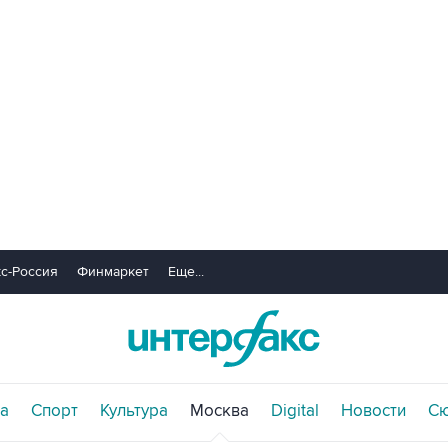
с-Россия
Финмаркет
Еще...
а
Спорт
Культура
Москва
Digital
Новости
С