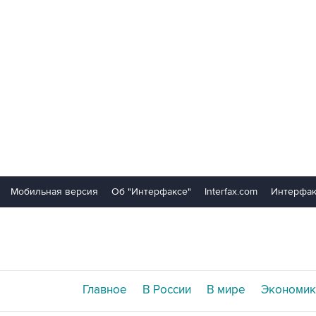
Мобильная версия
Об "Интерфаксе"
Interfax.com
Интерфак
Главное
В России
В мире
Экономик