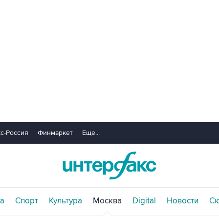
с-Россия
Финмаркет
Еще...
а
Спорт
Культура
Москва
Digital
Новости
С