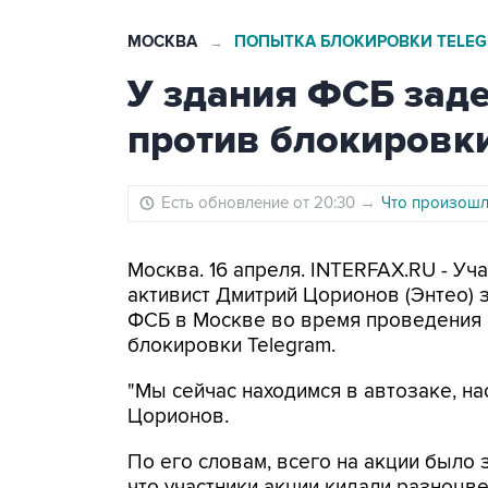
МОСКВА
ПОПЫТКА БЛОКИРОВКИ TELE
→
У здания ФСБ зад
против блокировки
Есть обновление от 20:30
→
Что произошло
Москва. 16 апреля. INTERFAX.RU - Уч
активист Дмитрий Цорионов (Энтео) 
ФСБ в Москве во время проведения 
блокировки Telegram.
"Мы сейчас находимся в автозаке, на
Цорионов.
По его словам, всего на акции было 
что участники акции кидали разноцв