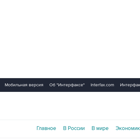
Мобильная версия
Об "Интерфаксе"
Interfax.com
Интерфак
Главное
В России
В мире
Экономик