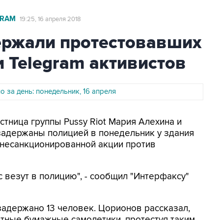
GRAM
19:25, 16 апреля 2018
ержали протестовавших
 Telegram активистов
 за день: понедельник, 16 апреля
астница группы Pussy Riot Мария Алехина и
задержаны полицией в понедельник у здания
несанкционированной акции против
с везут в полицию", - сообщил "Интерфаксу"
задержано 13 человек. Цорионов рассказал,
етные бумажные самолетики, протестуя таким