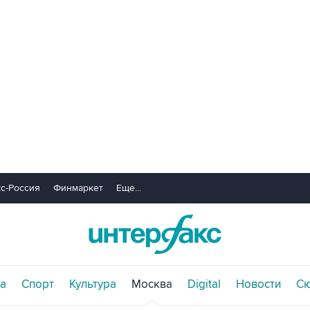
с-Россия
Финмаркет
Еще...
а
Спорт
Культура
Москва
Digital
Новости
С