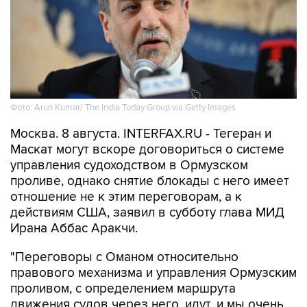
Фото: Arun Kumar/ The India Today Group via Getty Images
Москва. 8 августа. INTERFAX.RU - Тегеран и
Маскат могут вскоре договориться о системе
управления судоходством в Ормузском
проливе, однако снятие блокады с него имеет
отношение не к этим переговорам, а к
действиям США, заявил в субботу глава МИД
Ирана Аббас Аракчи.
"Переговоры с Оманом относительно
правового механизма и управления Ормузским
проливом, с определением маршрута
движения судов через него, идут, и мы очень
близки к соглашению", - приводит агентство