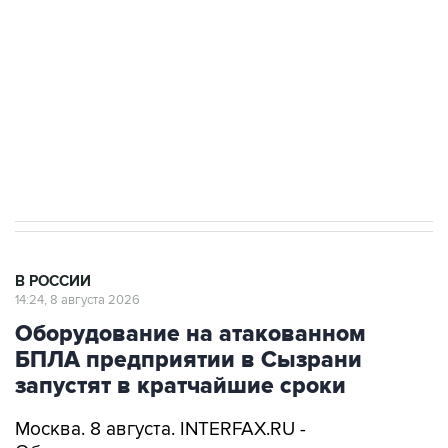
Социальная реклама, АНО «Национальные приоритеты».
ИНН 7725383515 Erid: F7NfYUJCUneVdwcydK6A
Кабмин РФ разрешил до 1 июля 2027 года
импорт, выпуск и обращение бензина Евро 2,
Евро 3, Евро 4
В РОССИИ
14:24, 8 августа 2026
Оборудование на атакованном
БПЛА предприятии в Сызрани
запустят в кратчайшие сроки
Москва. 8 августа. INTERFAX.RU -
Оборудование, которое пытались вывести из
строя атакой БПЛА на одном из самарских