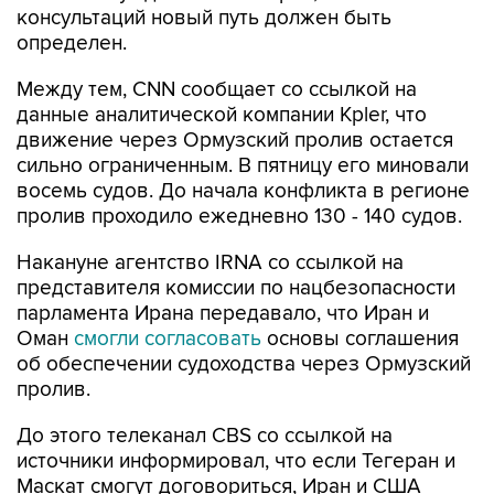
Между тем, CNN сообщает со ссылкой на
данные аналитической компании Kpler, что
движение через Ормузский пролив остается
сильно ограниченным. В пятницу его миновали
восемь судов. До начала конфликта в регионе
пролив проходило ежедневно 130 - 140 судов.
Накануне агентство IRNA со ссылкой на
представителя комиссии по нацбезопасности
парламента Ирана передавало, что Иран и
Оман
смогли согласовать
основы соглашения
об обеспечении судоходства через Ормузский
пролив.
До этого телеканал CBS со ссылкой на
источники информировал, что если Тегеран и
Маскат смогут договориться, Иран и США
вернутся за стол переговоров с соблюдением
условий июньского меморандума о