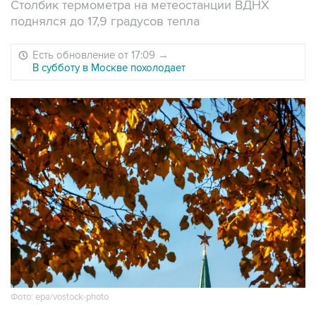
Столбик термометра на метеостанции ВДНХ
поднялся до 17,9 градусов тепла
Есть обновление от 17:09
→
В субботу в Москве похолодает
Фото: epa/vostock-photo