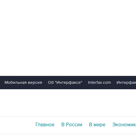
Мобильная версия
Об "Интерфаксе"
Interfax.com
Интерфак
Главное
В России
В мире
Экономик