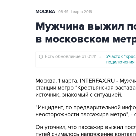
МОСКВА
08:49, 1 марта 2019
Мужчина выжил по
в московском мет
Есть обновление от 01:41
→
Участок "крас
подключения 
Москва. 1 марта. INTERFAX.RU - Мужч
станции метро "Крестьянская застава
источник, знакомый с ситуацией.
"Инцидент, по предварительной инфо
неосторожности пассажира метро", - 
Он уточнил, что пассажир выжил посл
путей снималось напряжение контактн