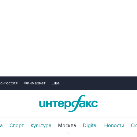
с-Россия
Финмаркет
Еще...
а
Спорт
Культура
Москва
Digital
Новости
С