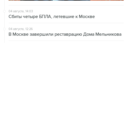
04 августа, 14:03
Сбиты четыре БПЛА, летевшие к Москве
04 августа, 12:26
В Москве завершили реставрацию Дома Мельникова
04 августа, 09:18
Воробьев сообщил о десяти пострадавших от БПЛА в
Чехове
04 августа, 07:19
Пять человек погибли, шестеро ранены в результате
атаки БПЛА на Московскую область
ХРОНИКИ СОБЫТИЙ