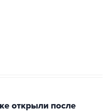
Приморье подростков, готовивших
а службе у электросетевых объектов и
НН 7725383515 Erid: F7NfYUJCUneVdwcydK6A
2027 года импорт, выпуск и обращение
ке открыли после