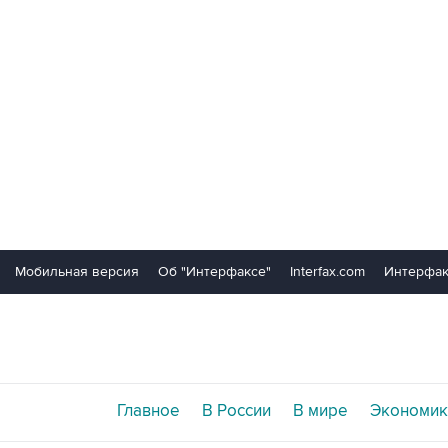
Мобильная версия
Об "Интерфаксе"
Interfax.com
Интерфак
Главное
В России
В мире
Экономик