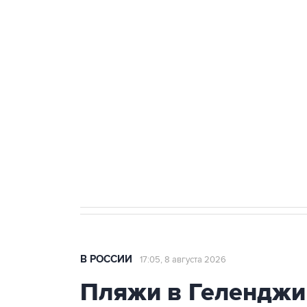
ФСБ сообщила о задержании в 
теракт на объекте Росгвардии
Беспилотные технологии и ИИ н
агрокомплексов
Социальная реклама, АНО «Национальные приоритеты».
И
Кабмин РФ разрешил до 1 июля 
бензина Евро 2, Евро 3, Евро 4
В РОССИИ
17:05, 8 августа 2026
Пляжи в Геленджи