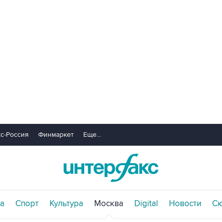
с-Россия
Финмаркет
Еще...
а
Спорт
Культура
Москва
Digital
Новости
С