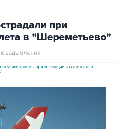
острадали при
лета в "Шереметьево"
чик задымления
получили травмы при эвакуации из самолета в
"