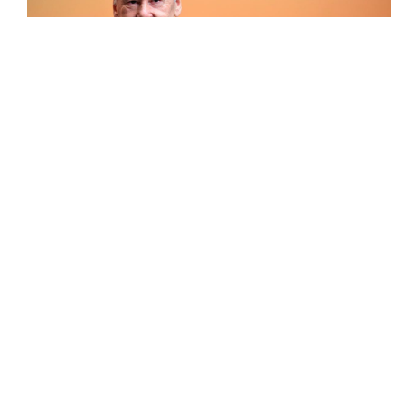
04 августа, 14:03
Сбиты четыре БПЛА, летевшие к Москве
04 августа, 12:26
В Москве завершили реставрацию Дома Мельникова
04 августа, 09:18
Воробьев сообщил о десяти пострадавших от БПЛА в
Чехове
04 августа, 07:19
Пять человек погибли, шестеро ранены в результате
атаки БПЛА на Московскую область