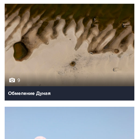
9
Обмеление Дуная