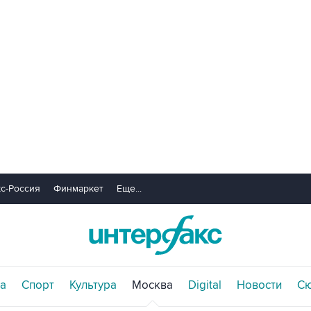
с-Россия
Финмаркет
Еще...
а
Спорт
Культура
Москва
Digital
Новости
С