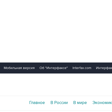
Мобильная версия
Об "Интерфаксе"
Interfax.com
Интерфак
Главное
В России
В мире
Экономик