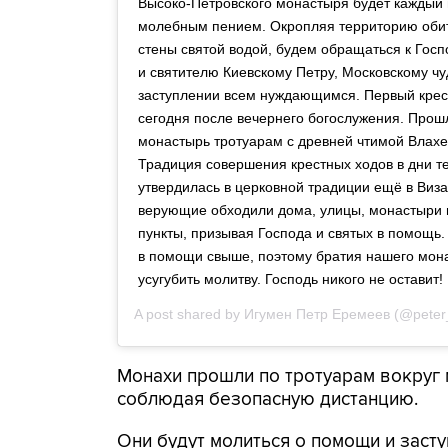
Высоко-Петровского монастыря будет каждый в
молебным пением. Окропляя территорию оби
стены святой водой, будем обращаться к Госп
и святителю Киевскому Петру, Московскому ч
заступлении всем нуждающимся. Первый крес
сегодня после вечернего богослужения. Про
монастырь тротуарам с древней чтимой Влахе
Традиция совершения крестных ходов в дни т
утвердилась в церковной традиции ещё в Виза
верующие обходили дома, улицы, монастыри
пункты, призывая Господа и святых в помощь
в помощи свыше, поэтому братия нашего мо
усугубить молитву. Господь никого не оставит!
A post shared by
Игумен Петр Еремеев
(@peter
Монахи прошли по тротуарам вокруг 
соблюдая безопасную дистанцию.
Они будут молиться о помощи и заст