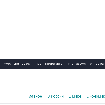
Мобильная версия
Об "Интерфаксе"
Interfax.com
Интерфак
Главное
В России
В мире
Экономик