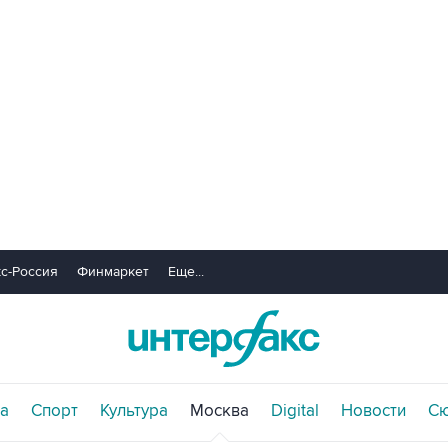
с-Россия
Финмаркет
Еще...
а
Спорт
Культура
Москва
Digital
Новости
С