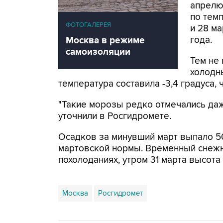
апрелю
по темп
ФОТОГАЛЕРЕЯ
и 28 ма
года.
Москва в режиме
самоизоляции
Тем не
холодны
температура составила -3,4 градуса, 
"Такие морозы редко отмечались даж
уточнили в Росгидромете.
Осадков за минувший март выпало 50
мартовской нормы. Временный снежн
похолоданиях, утром 31 марта высота 
Москва
Росгидромет