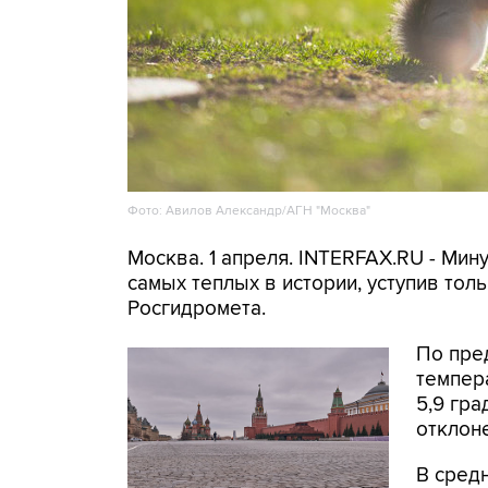
Фото: Авилов Александр/АГН "Москва"
Москва. 1 апреля. INTERFAX.RU - Мин
самых теплых в истории, уступив тол
Росгидромета.
По пре
темпер
5,9 гра
отклоне
В сред