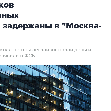
ков
нных
 задержаны в "Москва-
 колл-центры легализовывали деньги
заявили в ФСБ