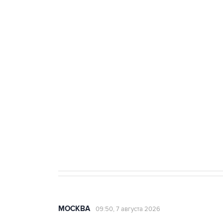
ФСБ сообщила о задержании в 
теракт на объекте Росгвардии
Беспилотные технологии и ИИ н
агрокомплексов
Социальная реклама, АНО «Национальные приоритеты».
И
Аксенов сообщил о четвертом п
Крым
МОСКВА
09:50, 7 августа 2026