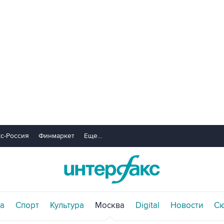
с-Россия
Финмаркет
Еще...
а
Спорт
Культура
Москва
Digital
Новости
С