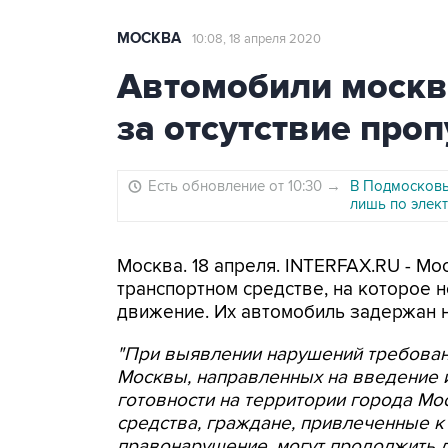
МОСКВА
10:08, 18 апреля 2020
Автомобили москви
за отсутствие проп
Есть обновление от 10:30
→
В Подмосковь
лишь по элек
Москва. 18 апреля. INTERFAX.RU - М
транспортном средстве, на которое 
движение. Их автомобиль задержан н
"При выявлении нарушений требован
Москвы, направленных на введение
готовности на территории города Мо
средства, граждане, привлеченные к
правонарушение, могут продолжить д