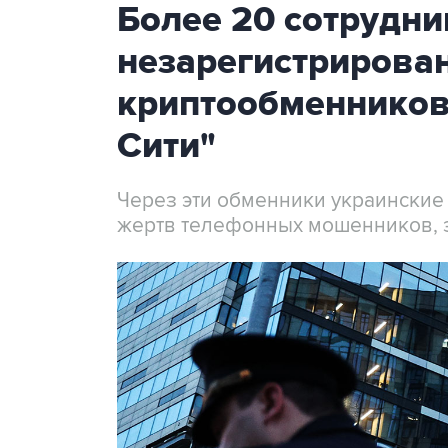
Более 20 сотрудни
незарегистрирова
криптообменников
Сити"
Через эти обменники украинские
жертв телефонных мошенников, 