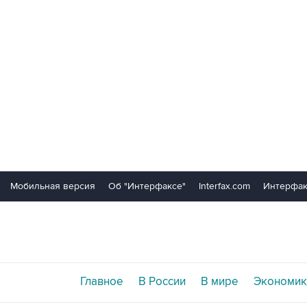
Мобильная версия
Об "Интерфаксе"
Interfax.com
Интерфак
Главное
В России
В мире
Экономик