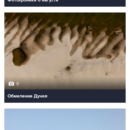
9
Обмеление Дуная