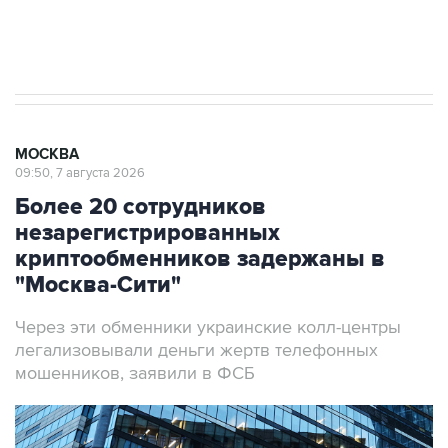
Аксенов сообщил о четвертом погибшем в
результате атаки ВСУ на Крым
МОСКВА
09:50, 7 августа 2026
Более 20 сотрудников
незарегистрированных
криптообменников задержаны в
"Москва-Сити"
Через эти обменники украинские колл-центры
легализовывали деньги жертв телефонных
мошенников, заявили в ФСБ