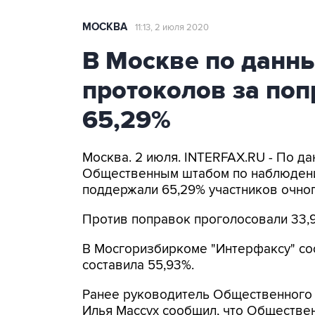
МОСКВА
11:13, 2 июля 2020
В Москве по данн
протоколов за по
65,29%
Москва. 2 июля. INTERFAX.RU - По д
Общественным штабом по наблюдению
поддержали 65,29% участников очног
Против поправок проголосовали 33,9
В Мосгоризбиркоме "Интерфаксу" соо
составила 55,93%.
Ранее руководитель Общественного
Илья Массух сообщил, что Обществен