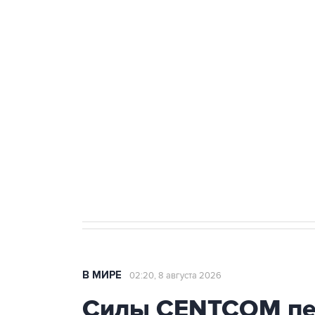
ФСБ сообщила о задержании в 
теракт на объекте Росгвардии
Беспилотные технологии и ИИ н
агрокомплексов
Социальная реклама, АНО «Национальные приоритеты».
И
Кабмин РФ разрешил до 1 июля 
бензина Евро 2, Евро 3, Евро 4
В МИРЕ
02:20, 8 августа 2026
Силы CENTCOM пер