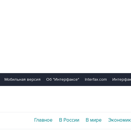
Мобильная версия
Об "Интерфаксе"
Interfax.com
Интерфак
Главное
В России
В мире
Экономик