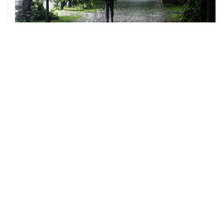
06 августа, 09:59
Количество сбитых на подлете к Москве БПЛА
выросло до восьми
05 августа, 16:15
В Домодедово проверят состояние водных объектов
после повреждения склада бытовой химии
05 августа, 11:52
Собянин считает ненужным переводить экономику на
военные рельсы